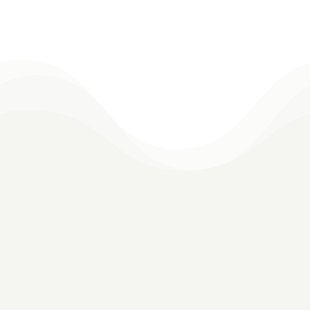
CONTATO
Preencha corretamente o formulário que em
breve retornarei!
11 99933-4374
contato@milenapagliacci.com